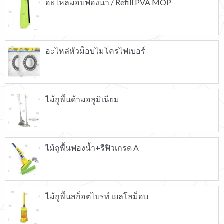
อะไหล่ม็อบฟองน้ำ / Refill PVA MOP
อะไหล่หัวม็อบไมโครไฟเบอร์
ไม้ถูพื้นด้ามอลูมิเนียม
ไม้ถูพื้นฟองน้ำ+รีฟิวเกรด A
ไม้ถูพื้นสก็อตไบรท์ เยลโลม็อบ