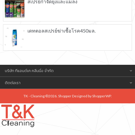
สเปรย์กำจัดยุงและแมลง
เดทตอลสเปรย์ฆ่าเชื้อโรค450มล.
บริษัท ทีแอนด์เค คลีนนิ่ง จำกัด
ติดต่อเรา
TK - Cleaning ©2026. Shopper Designed by
ShopperWP
.